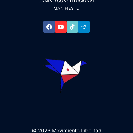
ENERGÉTICO
CAMINO CONSTITUCIONAL
Y
MANIFIESTO
EL
FUTURO
DE
LA
ISLA
© 2026 Movimiento Libertad