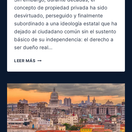
concepto de propiedad privada ha sido
desvirtuado, perseguido y finalmente
subordinado a una ideología estatal que ha
dejado al ciudadano común sin el sustento
básico de su independencia: el derecho a
ser dueño real…
MI
LEER MÁS
TIERRA,
MI
PROPIEDAD:
EL
DERECHO
A
SER
DUEÑO
DE
TU
DESTINO