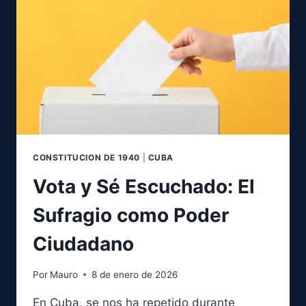
PRESOS
POLÍTICOS
EN
CUBA
Y
EL
CAMINO
A
SU
LIBERTAD
ABSOLUTA
CONSTITUCION DE 1940
|
CUBA
Vota y Sé Escuchado: El
Sufragio como Poder
Ciudadano
Por
Mauro
8 de enero de 2026
En Cuba, se nos ha repetido durante