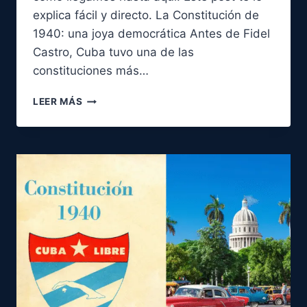
explica fácil y directo. La Constitución de
1940: una joya democrática Antes de Fidel
Castro, Cuba tuvo una de las
constituciones más…
¿CÓMO
LEER MÁS
SE
PERDIERON
NUESTROS
DERECHOS?
LA
VERDAD
SOBRE
LA
CONSTITUCIÓN
DEL
40
Y
EL
RÉGIMEN