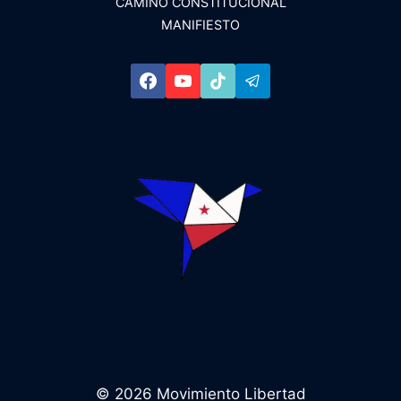
ENERGÉTICO
CAMINO CONSTITUCIONAL
Y
MANIFIESTO
EL
FUTURO
DE
LA
ISLA
© 2026 Movimiento Libertad